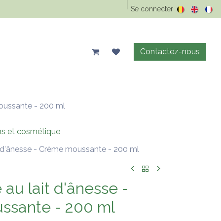
Epicerie Vrac
Animaux
Maison & entretien
Se connecter
Précos d'été
Contactez-nous
oussante - 200 ml
ns et cosmétique
t d'ânesse - Crème moussante - 200 ml
au lait d'ânesse -
ssante - 200 ml