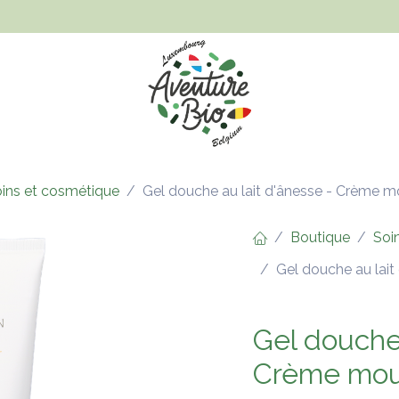
Hygiène et beauté
Santé, bien-être et bébé
Vêtements
ins et cosmétique
Gel douche au lait d'ânesse - Crème m
Boutique
Soi
Gel douche au lai
Gel douche 
Crème mou