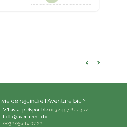
nvie de rejoindre l'Aventure bio ?
Whastapp disponible
0032 497 62 23 72
hello@aventurebio.be
0032 056 14 07 22