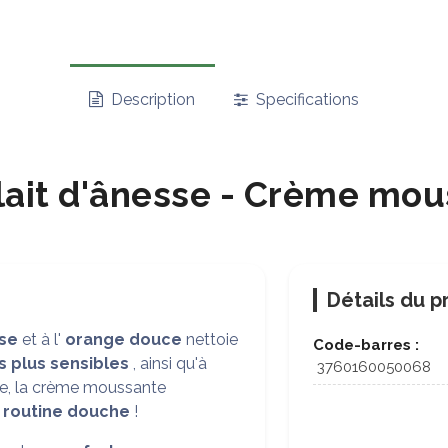
Description
Specifications
lait d'ânesse - Crème mou
Détails du p
sse
et à l'
orange douce
nettoie
Code-barres :
s plus sensibles
, ainsi qu'à
3760160050068
e, la crème moussante
e
routine douche
!