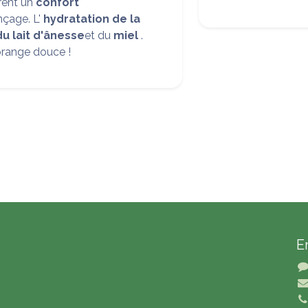
rent un
confort
nçage. L'
hydratation de la
u lait d'ânesse
et du
miel
.
orange douce !
E