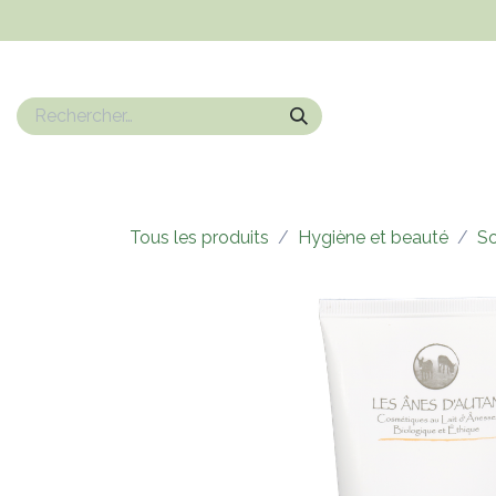
Se rendre au contenu
Nos marques
Epicerie sucrée
Epicerie salé
Boissons
Tous les produits
Hygiène et beauté
So