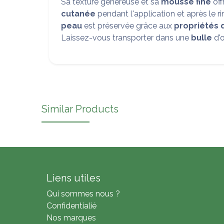
Sa texture généreuse et sa
mousse fine
off
cutanée
pendant l'application et après le ri
peau
est préservée grâce aux
propriétés d
Laissez-vous transporter dans une
bulle
d'
Similar Products
Liens utiles
Qui sommes nous ?
Confidentialié
Nos marques