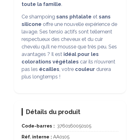
toute la famille
.
Ce shampoing
sans phtalate
et
sans
silicone
offre une nouvelle expérience de
lavage. Ses tensio actifs sont tellement
respectueux des cheveux et du cuir
chevelu qu’il ne mousse que très peu. Ses
avantages ? Il est
idéal pour les
colorations végétales
car ils n’ouvrent
pas les
écailles
, votre
couleur
durera
plus longtemps !
Détails du produit
Code-barres :
3760160050105
Réf. interne :
AA0105