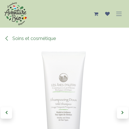
Se rendre au contenu
Soins et cosmétique