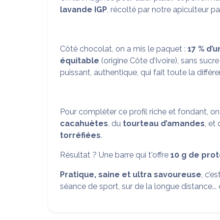
lavande IGP
, récolté par notre apiculteur p
Côté chocolat, on a mis le paquet :
17 % d’u
équitable
(origine Côte d’Ivoire), sans sucr
puissant, authentique, qui fait toute la différ
Pour compléter ce profil riche et fondant, o
cacahuètes
, du
tourteau d’amandes
, et
torréfiées
.
Résultat ? Une barre qui t'offre
10 g de pro
Pratique, saine et ultra savoureuse
, c’e
séance de sport, sur de la longue distance... o