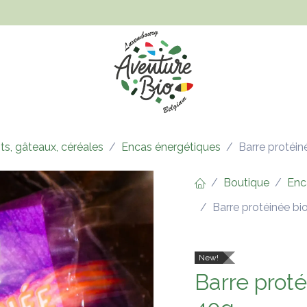
Hygiène et beauté
Santé, bien-être et bébé
Vêtements
its, gâteaux, céréales
Encas énergétiques
Barre protéin
Boutique
Enc
Barre protéinée bi
New!
Barre proté