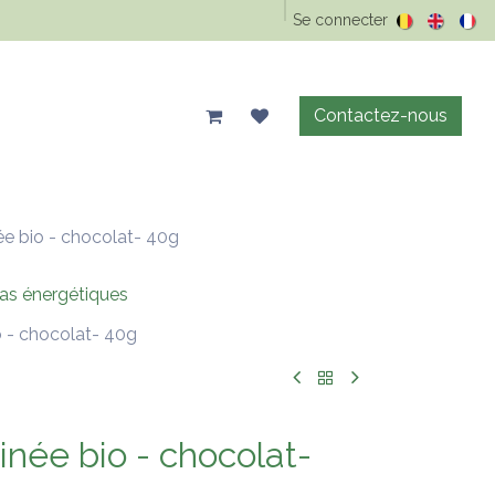
Epicerie Vrac
Animaux
Maison & entretien
Se connecter
Précos d'été
Contactez-nous
ée bio - chocolat- 40g
as énergétiques
o - chocolat- 40g
inée bio - chocolat-