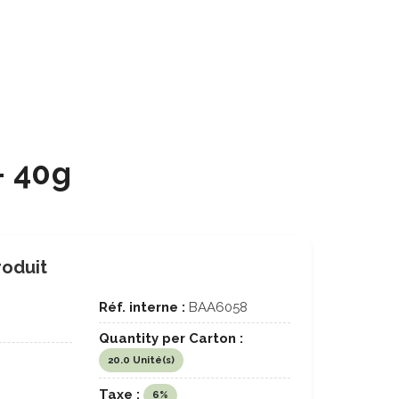
- 40g
roduit
Réf. interne :
BAA6058
Quantity per Carton :
20.0 Unité(s)
Taxe :
6%