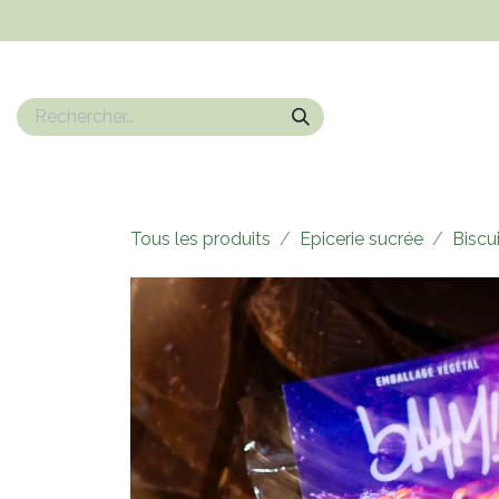
Se rendre au contenu
Nos marques
Epicerie sucrée
Epicerie salé
Boissons
Tous les produits
Epicerie sucrée
Biscu