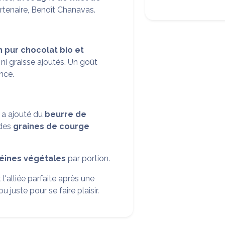
artenaire, Benoît Chanavas.
n pur chocolat bio et
e ni graisse ajoutés. Un goût
ence.
n a ajouté du
beurre de
 des
graines de courge
téines végétales
par portion.
st l'alliée parfaite après une
u juste pour se faire plaisir.