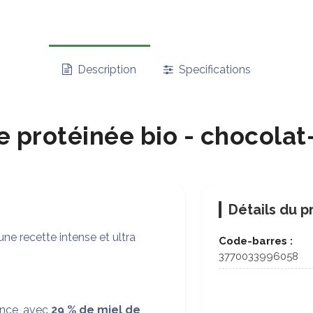
Description
Specifications
e protéinée bio - chocolat
Détails du p
t une recette intense et ultra
Code-barres :
3770033996058
mance, avec
29 % de miel de