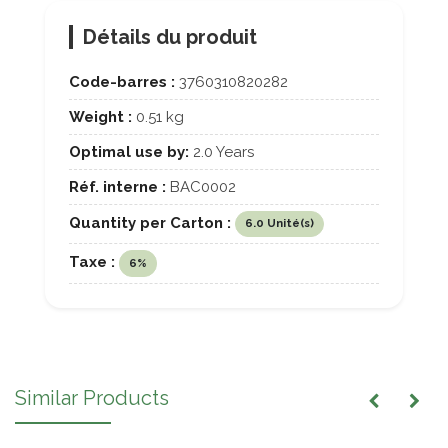
Détails du produit
Code-barres :
3760310820282
Weight :
0.51 kg
Optimal use by:
2.0 Years
Réf. interne :
BAC0002
Quantity per Carton :
6.0 Unité(s)
Taxe :
6%
Similar Products