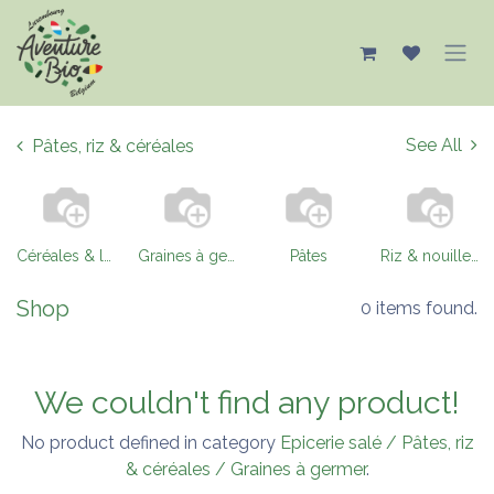
Se rendre au contenu
See All
Pâtes, riz & céréales
Céréales & légumineuses
Graines à germer
Pâtes
Riz & nouilles de riz
Shop
0 items found.
We couldn't find any product!
No product defined in category
Epicerie salé / Pâtes, riz
& céréales / Graines à germer
.