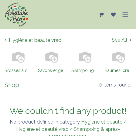
Se rendre au contenu
See All
Hygiène et beauté vrac
Brosses à dents et dentifrices vrac
Savons et gels douche vrac
Shampoing & après-shampoings vrac
Baumes, crèmes, soins vrac
Shop
0 items found.
We couldn't find any product!
No product defined in category
Hygiène et beauté /
Hygiène et beauté vrac / Shampoing & après-