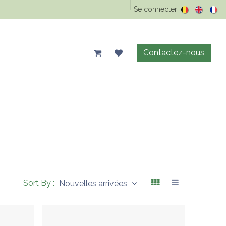
Epicerie Vrac
Animaux
Maison & entretien
Se connecter
Précos d'été
Contactez-nous
Sort By :
Nouvelles arrivées