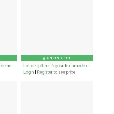
 to Cart
Carton (× 6.0)
Add to Cart
9 UNITS LEFT
Display lot de 4 filtres à gourde nomade charbon (4 x 15gr x 8)
Lot de 4 filtres à gourde nomade charbon 4 x -15gr
Login
|
Register
to see price