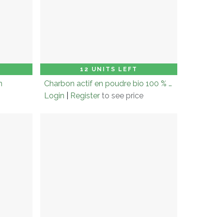
 to Cart
Carton (× 6.0)
Add to Cart
12 UNITS LEFT
n
Charbon actif en poudre bio 100 % francais - 50g
Login
|
Register
to see price