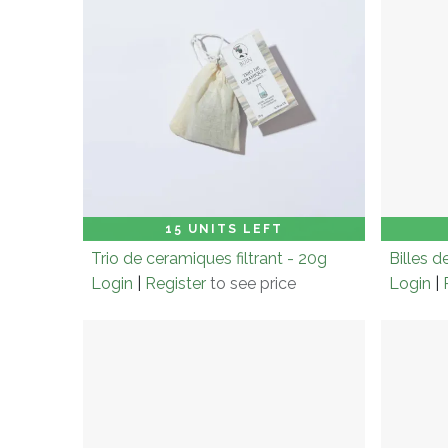
Carton (× 6.0)
Add to Cart
Cart
15 UNITS LEFT
Trio de ceramiques filtrant - 20g
Login
|
Register
to see price
Login
|