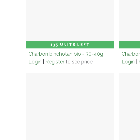
Carton (× 6.0)
Add to Cart
Cart
135 UNITS LEFT
Charbon binchotan bio - 30-40g
Charbon
Login
|
Register
to see price
Login
|