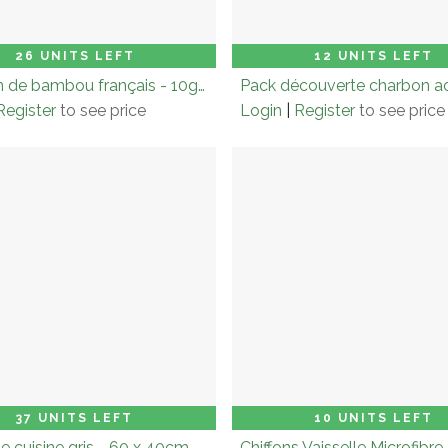
on (× 6.0)
Add to Cart
Carton (× 6.0)
Add
26 UNITS LEFT
12 UNITS LEFT
Charbon de bambou français - 10g (filtre à eau naturel)
Register
to see price
Login
|
Register
to see price
on (× 3.0)
Add to Cart
Carton (× 3.0)
Add
37 UNITS LEFT
10 UNITS LEFT
e cuisine gris - 60 x 40cm