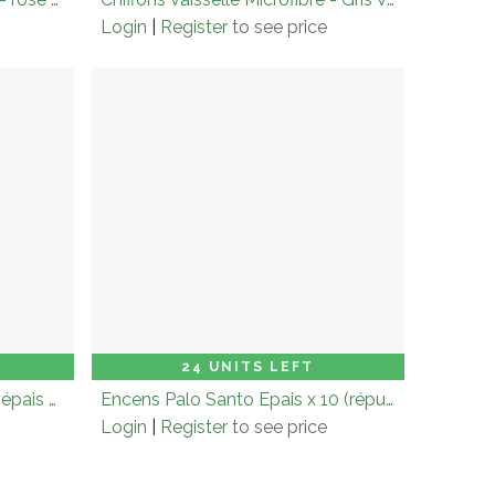
Login
|
Register
to see price
 to Cart
Carton (× 3.0)
Add to Cart
24 UNITS LEFT
Display encens Palo Santos épais x 10 - 20 boîtes (répulsif moustique)
Encens Palo Santo Epais x 10 (répulsif moustique)
Login
|
Register
to see price