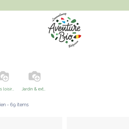
Hygiène et beauté
Santé, bien-être et bébé
Vêtements
Objets loisirs et cadeaux
Jardin & extérieur
ien
- 69 items