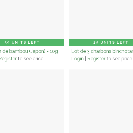
on (× 6.0)
Add to Cart
Carton (× 3.0)
Add
59 UNITS LEFT
25 UNITS LEFT
 de bambou (Japon) - 10g
Lot de 3 charbons binchota
Register
to see price
Login
|
Register
to see price