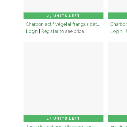
Carton (× 6.0)
Add to Cart
Cart
25 UNITS LEFT
Charbon actif végétal français bâton filtrant - 10g
Login
|
Register
to see price
Login
|
Carton (× 3.0)
Add to Cart
Cart
15 UNITS LEFT
Tapis de séchage 46x41cm - noir
Essuis d