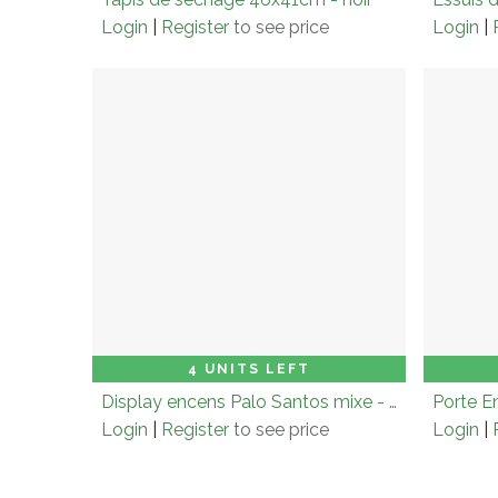
Login
|
Register
to see price
Login
|
Add to Cart
4 UNITS LEFT
Display encens Palo Santos mixe - 20 pcs
Porte En
Login
|
Register
to see price
Login
|