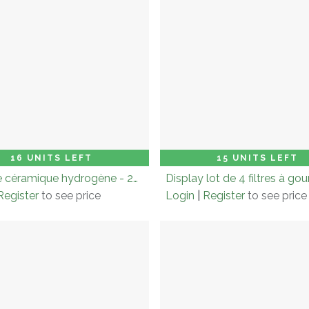
on (× 3.0)
Add to Cart
Add
16 UNITS LEFT
15 UNITS LEFT
Billes de céramique hydrogène - 20g
Register
to see price
Login
|
Register
to see price