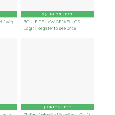
 to Cart
Carton (× 3.0)
Add to Cart
79 UNITS LEFT
Pack découverte charbon actif végétal 2 + 1 filtre à gourde offert
BOULE DE LAVAGE WELLOS
Login
|
Register
to see price
 to Cart
Carton (× 3.0)
Add to Cart
5 UNITS LEFT
Chiffons Vaisselle Microfibre - rose & turquoise - (4 pcs)
Chiffons Vaisselle Microfibre - Gris Vert Clair (2pcs)