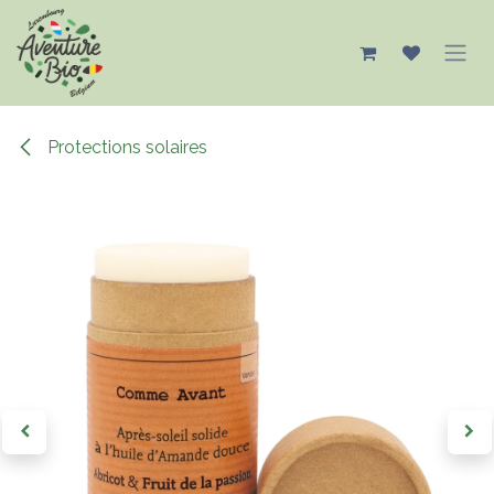
Se rendre au contenu
Protections solaires