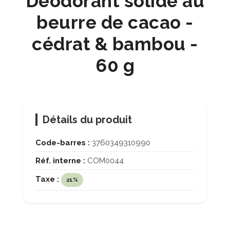
Déodorant solide au
beurre de cacao -
cédrat & bambou -
60 g
Détails du produit
Code-barres :
3760349310990
Réf. interne :
COM0044
Taxe :
21%