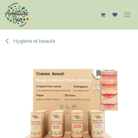
Se rendre au contenu
Hygiène et beauté