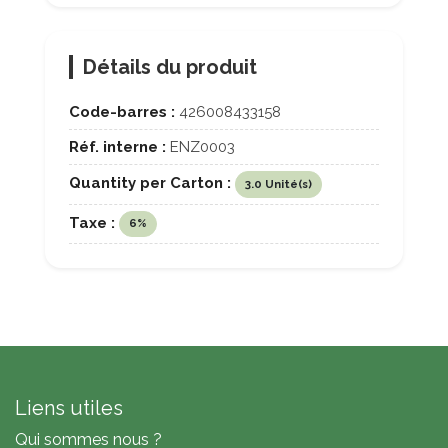
Détails du produit
Code-barres :
426008433158
Réf. interne :
ENZ0003
Quantity per Carton :
3.0 Unité(s)
Taxe :
6%
Liens utiles
Qui sommes nous ?