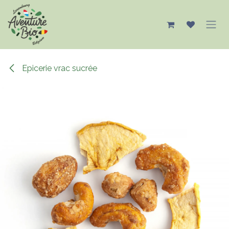
Se rendre au contenu
Epicerie vrac sucrée