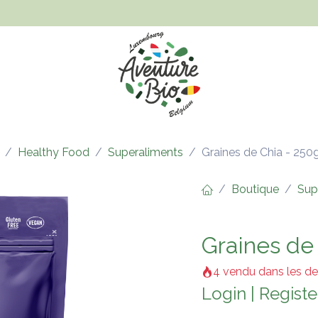
Hygiène et beauté
Santé, bien-être et bébé
Vêtements
Healthy Food
Superaliments
Graines de Chia - 250
Boutique
Sup
Graines de
4 vendu dans les de
Login
|
Registe