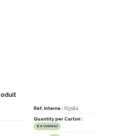
roduit
Réf. interne :
IS3584
Quantity per Carton :
6.0 Unité(s)