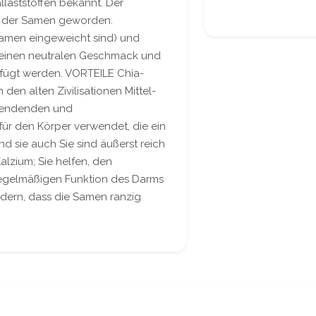
llaststoffen bekannt. Der
in der Samen geworden.
amen eingeweicht sind) und
 einen neutralen Geschmack und
fügt werden. VORTEILE Chia-
en alten Zivilisationen Mittel-
spendenden und
r den Körper verwendet, die ein
nd sie auch Sie sind äußerst reich
lzium; Sie helfen, den
 regelmäßigen Funktion des Darms
indern, dass die Samen ranzig