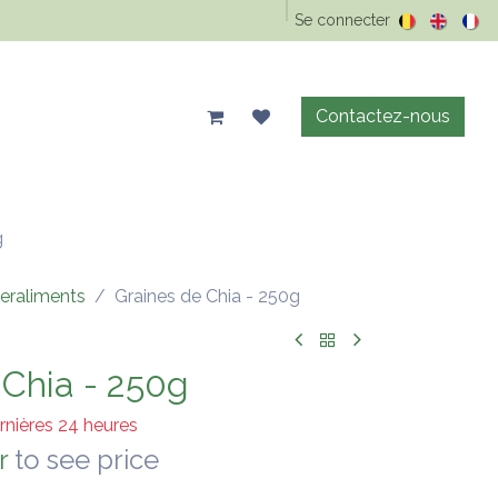
Epicerie Vrac
Animaux
Maison & entretien
Se connecter
Précos d'été
Contactez-nous
g
eraliments
Graines de Chia - 250g
 Chia - 250g
rnières 24 heures
r
to see price