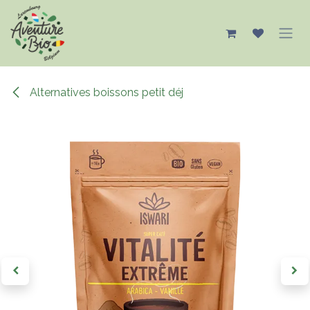
Se rendre au contenu
Alternatives boissons petit déj