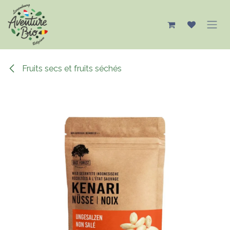
Se rendre au contenu
Fruits secs et fruits séchés