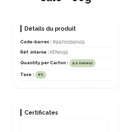
Détails du produit
Code-barres :
8997215590155
Réf. interne :
KEN0155
Quantity per Carton :
9.0 Unité(s)
Taxe :
6%
Certificates