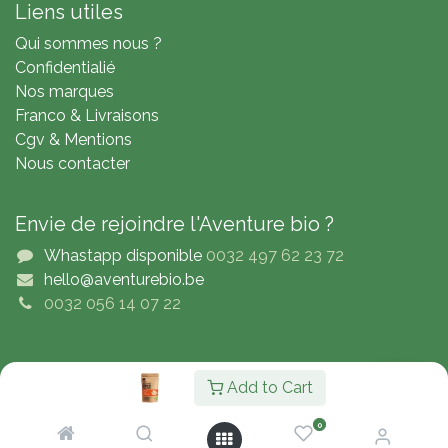
Liens utiles
Qui sommes nous ?
Confidentialié
Nos marques
Franco & Livraisons
Cgv & Mentions
Nous contacter
Envie de rejoindre l'Aventure bio ?
Whastapp disponible
0032 497 62 23 72
hello@aventurebio.be
0032 056 14 07 22
Copyright © Adventure4Bio
Add to Cart
Nederlands (BE)
|
English (UK)
|
Français
0
Généré par
- Le #1
Open Source eCommerce