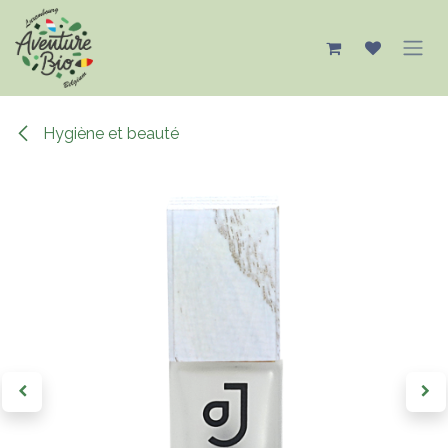
Se rendre au contenu
Hygiène et beauté