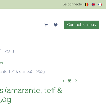
Epicerie Vrac
Animaux
Maison & entretien
Se connecter
Précos d'été
Contactez-nous
a) - 250g
es
ante, teff & quinoa) - 250g
s (amarante, teff &
250g