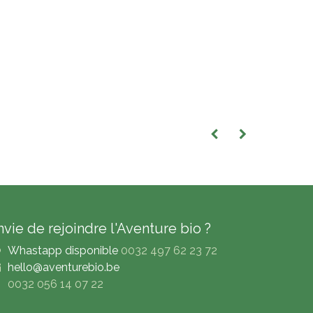
nvie de rejoindre l'Aventure bio ?
Whastapp disponible
0032 497 62 23 72
hello@aventurebio.be
0032 056 14 07 22