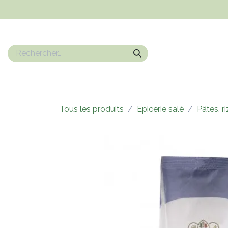
Se rendre au contenu
Nos marques
Epicerie sucrée
Epicerie salé
Boissons
Tous les produits
Epicerie salé
Pâtes, r