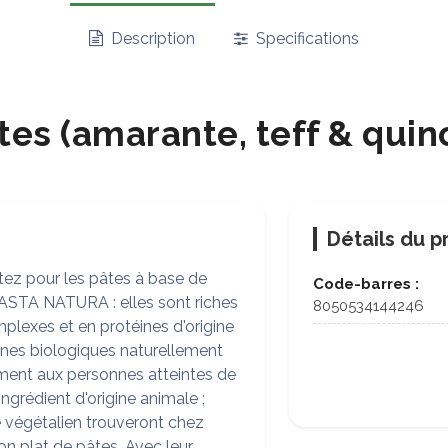
Description
Specifications
tes (amarante, teff & quin
Détails du p
ptez pour les pâtes à base de
Code-barres :
 PASTA NATURA : elles sont riches
8050534144246
plexes et en protéines d'origine
ines biologiques naturellement
ement aux personnes atteintes de
ngrédient d'origine animale ;
 végétalien trouveront chez
n plat de pâtes. Avec leur