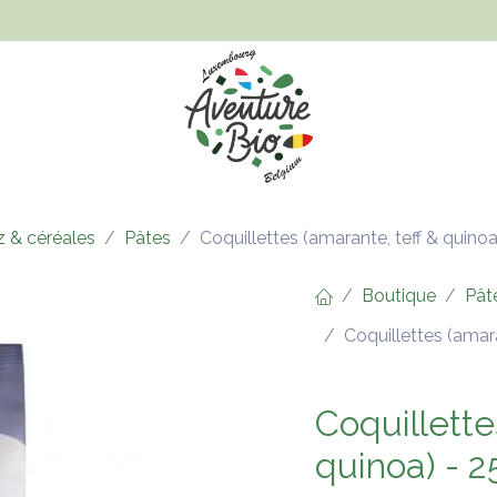
Hygiène et beauté
Santé, bien-être et bébé
Vêtements
iz & céréales
Pâtes
Coquillettes (amarante, teff & quino
Boutique
Pât
Coquillettes (amar
Coquillette
quinoa) - 