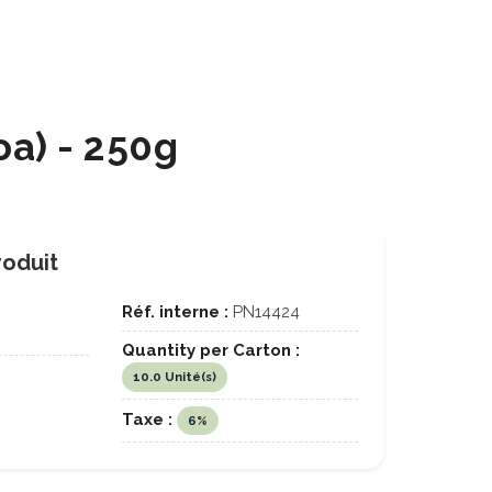
oa) - 250g
roduit
Réf. interne :
PN14424
Quantity per Carton :
10.0 Unité(s)
Taxe :
6%