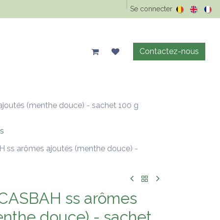
Epicerie Vrac
Animaux
Maison & entretien
Se connecter
Précos d'été
Contactez-nous
joutés (menthe douce) - sachet 100 g
s
 ss arômes ajoutés (menthe douce) -
s CASBAH ss arômes
enthe douce) - sachet