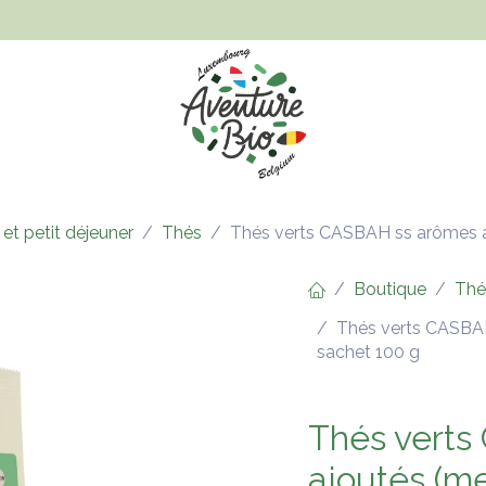
Hygiène et beauté
Santé, bien-être et bébé
Vêtements
 et petit déjeuner
Thés
Thés verts CASBAH ss arômes a
Boutique
Thé
Thés verts CASBAH
sachet 100 g
Thés vert
ajoutés (m