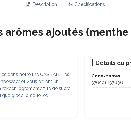
Description
Specifications
 arômes ajoutés (menthe 
Détails du p
éunies dans notre thé CASBAH. Les
Code-barres :
unpowder et vous offrent un
3760011137696
 Marrakech, agrémentez-le de sucre
ud que glacé lorsque les