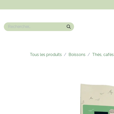
Se rendre au contenu
Nos marques
Epicerie sucrée
Epicerie salé
Boissons
Tous les produits
Boissons
Thés, cafés