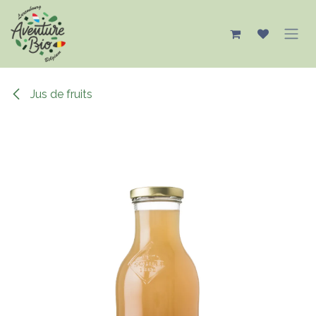
Se rendre au contenu
Jus de fruits