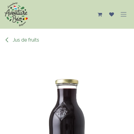
Se rendre au contenu
Jus de fruits