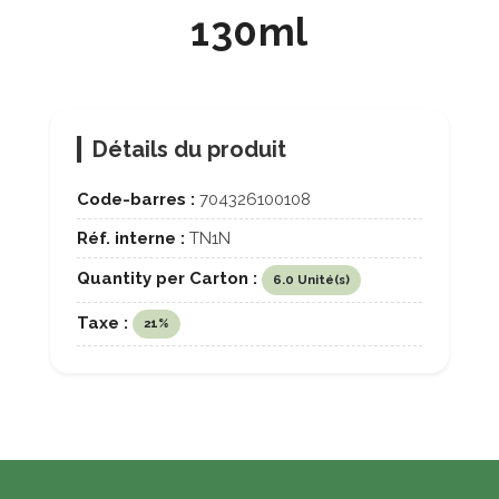
130ml
Détails du produit
Code-barres :
704326100108
Réf. interne :
TN1N
Quantity per Carton :
6.0 Unité(s)
Taxe :
21%