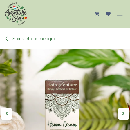
Se rendre au contenu
Soins et cosmétique