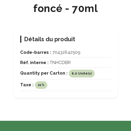
foncé - 70ml
Détails du produit
Code-barres :
70432642509
Réf. interne :
TNHCDBR
Quantity per Carton :
6.0 Unité(s)
Taxe :
21%