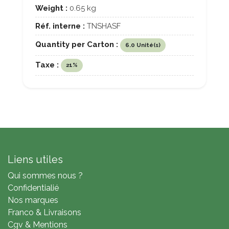
Weight :
0.65 kg
Réf. interne :
TNSHASF
Quantity per Carton :
6.0 Unité(s)
Taxe :
21%
Liens utiles
Qui sommes nous ?
Confidentialié
Nos marques
Franco & Livraisons
Cgv & Mentions