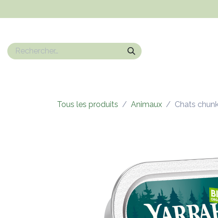
Se rendre au contenu
Nos marques
Epicerie sucrée
Epicerie salé
Boissons
Tous les produits
Animaux
Chats chunk