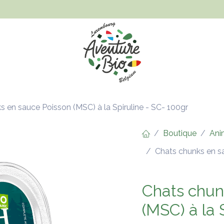
Hygiène et beauté
Santé, bien-être et bébé
Vêtements
s en sauce Poisson (MSC) à la Spiruline - SC- 100gr
Boutique
Ani
Chats chunks en sa
Chats chun
(MSC) à la 