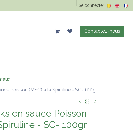
Epicerie Vrac
Animaux
Maison & entretien
Se connecter
Précos d'été
Contactez-nous
maux
uce Poisson (MSC) à la Spiruline - SC- 100gr
ks en sauce Poisson
Spiruline - SC- 100gr