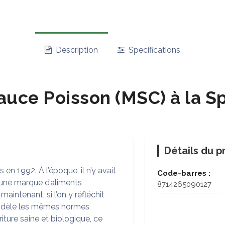
Description
Specifications
uce Poisson (MSC) à la Sp
Détails du p
en 1992. À l’époque, il n’y avait
Code-barres :
 une marque d’aliments
8714265090127
intenant, si l’on y réfléchit
s fidèle les mêmes normes
iture saine et biologique, ce