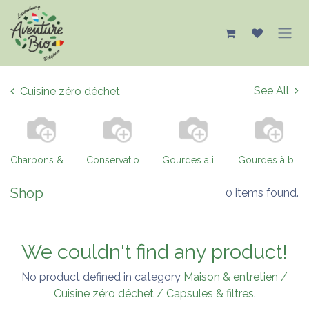
Se rendre au contenu
See All
Cuisine zéro déchet
Charbons & perles de céramique
Conservation & bocaux
Gourdes alimentaires
Gourdes à boissons
Shop
0 items found.
We couldn't find any product!
No product defined in category
Maison & entretien /
Cuisine zéro déchet / Capsules & filtres
.