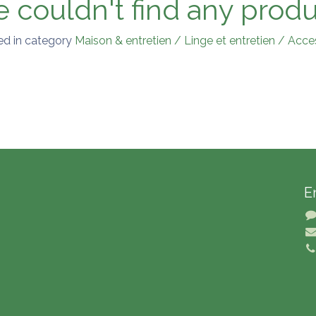
 couldn't find any produ
ed in category
Maison & entretien / Linge et entretien / Acc
E