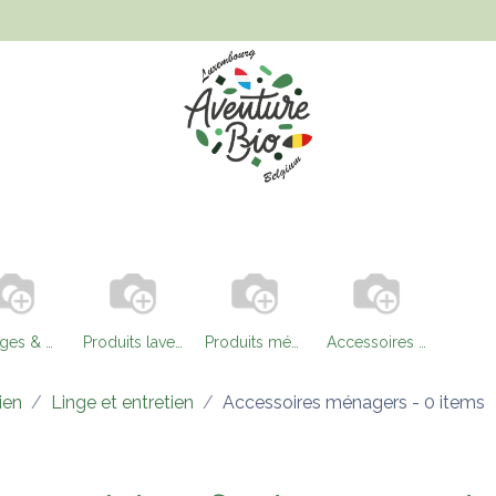
Hygiène et beauté
Santé, bien-être et bébé
Vêtements
Eponges & brosses à vaisselle
Produits lave-vaisselle
Produits ménagers
Accessoires ménagers
ien
Linge et entretien
Accessoires ménagers
- 0 items