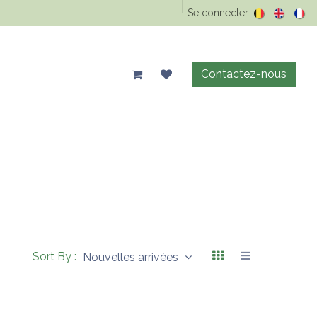
Epicerie Vrac
Animaux
Maison & entretien
Se connecter
Précos d'été
Contactez-nous
Sort By :
Nouvelles arrivées