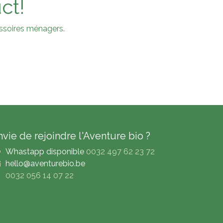
ct!
essoires ménagers
.
nvie de rejoindre l'Aventure bio ?
Whastapp disponible
0032 497 62 23 72
hello@aventurebio.be
0032 056 14 07 22