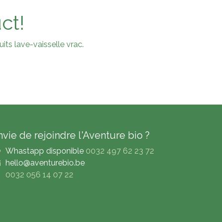
ct!
its lave-vaisselle vrac
.
nvie de rejoindre l'Aventure bio ?
Whastapp disponible
0032 497 62 23 72
hello@aventurebio.be
0032 056 14 07 22