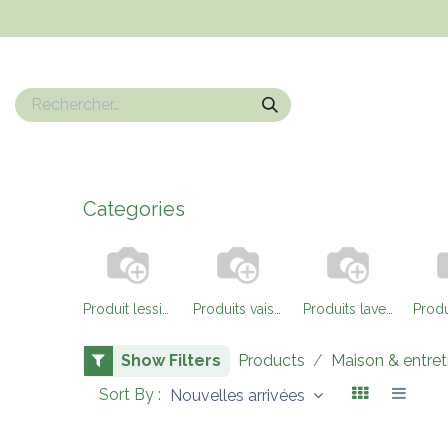
Se rendre au contenu
Nos marques
Epicerie sucrée
Epicerie salé
Boissons
Categories
Produit lessive vrac
Produits vaisselle vrac
Produits lave-vaisselle vrac
Show Filters
Products
Maison & entret
Sort By :
Nouvelles arrivées