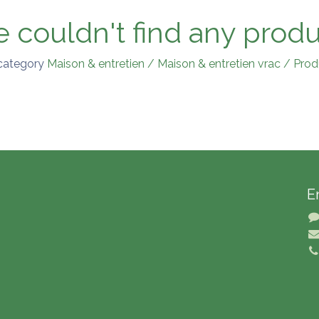
 couldn't find any produ
 category
Maison & entretien / Maison & entretien vrac / Produ
E