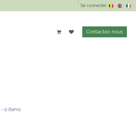
Epicerie Vrac
Animaux
Maison & entretien
Se connecter
Précos d'été
Contactez-nous
- 0 items