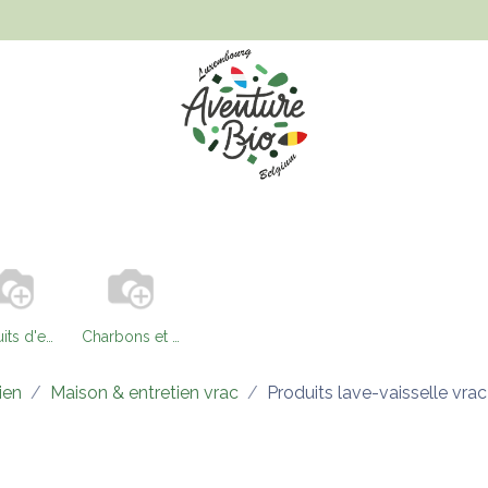
Hygiène et beauté
Santé, bien-être et bébé
Vêtements
Produits d'entretien vrac
Charbons et perles céramique vrac
ien
Maison & entretien vrac
Produits lave-vaisselle vrac