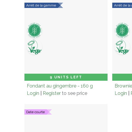
Arrêt de la gamme
Arrêt de l
Carton (× 5.0)
Add to Cart
Cart
9 UNITS LEFT
Fondant au gingembre - 160 g
Brownie
Login
|
Register
to see price
Login
|
Date courte