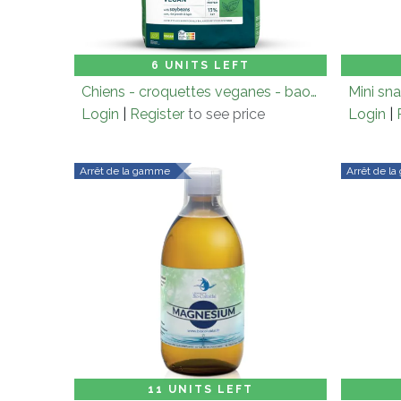
Carton (× 3.0)
Add to Cart
Cart
6 UNITS LEFT
Chiens - croquettes veganes - baobab & huile de coco - 2kg
Login
|
Register
to see price
Login
|
Arrêt de la gamme
Arrêt de l
Carton (× 6.0)
Add to Cart
Cart
11 UNITS LEFT