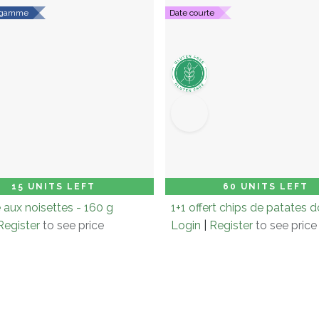
a gamme
Date courte
on (× 5.0)
Add to Cart
Carton (× 12.0)
Add
15 UNITS LEFT
60 UNITS LEFT
 aux noisettes - 160 g
Register
to see price
Login
|
Register
to see price