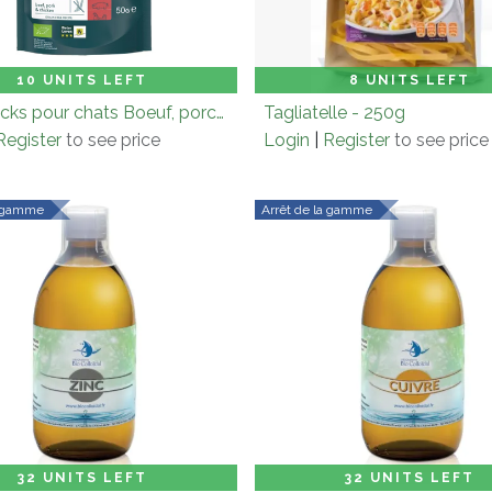
on (× 10.0)
Add to Cart
Carton (× 8.0)
Add
10 UNITS LEFT
8 UNITS LEFT
Mini snacks pour chats Boeuf, porc et poulet 50gr
Tagliatelle - 250g
Register
to see price
Login
|
Register
to see price
a gamme
Arrêt de la gamme
on (× 6.0)
Add to Cart
Carton (× 6.0)
Add
32 UNITS LEFT
32 UNITS LEFT