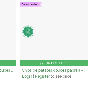
Date courte
 to Cart
Carton (× 12.0)
Add to Cart
44 UNITS LEFT
1+1 offert chips de patates douces à la truffe - 90g
Chips de patates douces paprika - 90 gr
Login
|
Register
to see price