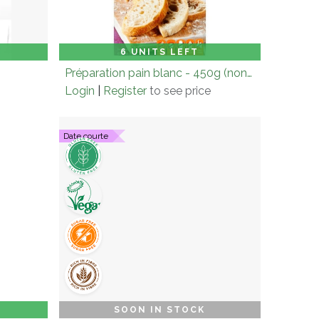
 to Cart
Carton (× 6.0)
Add to Cart
6 UNITS LEFT
Préparation pain blanc - 450g (non-bio)
Login
|
Register
to see price
Date courte
 to Cart
Carton (× 6.0)
Add to Cart
SOON IN STOCK