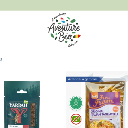
Hygiène et beauté
Santé, bien-être et bébé
Vêtements
ms
Arrêt de la gamme