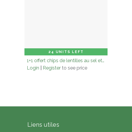
Carton (× 12.0)
Add to Cart
24 UNITS LEFT
1+1 offert chips de lentilles au sel et poivre - 75 g
Login
|
Register
to see price
Liens utiles