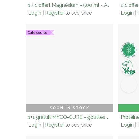
1 + 1 offert Magnésium - 500 ml - AUTRE OLIGO-ÉLÉMENT - Fabriqués sous électrolyse
Login
|
Register
to see price
Login
|
Date courte
Carton (× 3.0)
Add to Cart
Cart
SOON IN STOCK
1+1 gratuit MYCO-CURE - gouttes ongles jaunes - 30ml
Protéin
Login
|
Register
to see price
Login
|