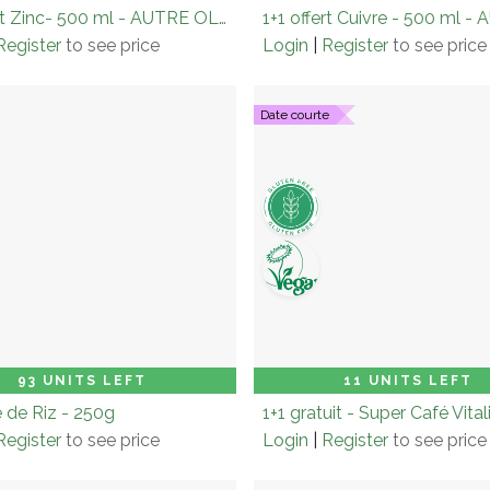
1+1 offert Zinc- 500 ml - AUTRE OLIGO-ÉLÉMENT - Fabriqués sous électrolyse
Register
to see price
Login
|
Register
to see price
Date courte
on (× 6.0)
Add to Cart
Carton (× 6.0)
Add
93 UNITS LEFT
11 UNITS LEFT
e de Riz - 250g
Register
to see price
Login
|
Register
to see price