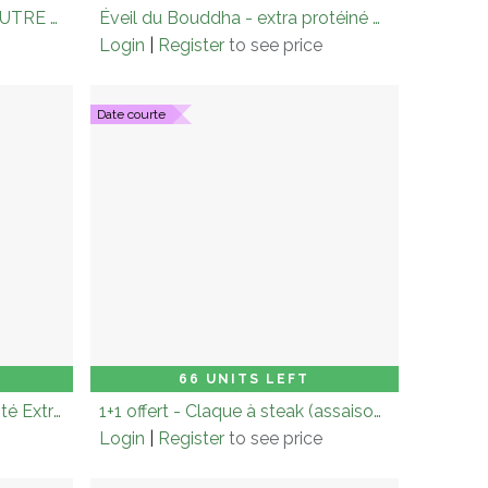
1+1 offert Cuivre - 500 ml - AUTRE OLIGO-ÉLÉMENT - Fabriqués sous électrolyse
Éveil du Bouddha - extra protéiné cacahuètes et Banane - 360g
Login
|
Register
to see price
Date courte
 to Cart
Carton (× 6.0)
Add to Cart
66 UNITS LEFT
1+1 gratuit - Super Café Vitalité Extrême - 200g
1+1 offert - Claque à steak (assaisonnement pour grillades) - 160 g
Login
|
Register
to see price