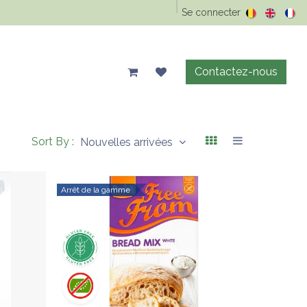
Epicerie Vrac
Animaux
Maison & entretien
Se connecter
Précos d'été
Contactez-nous
Sort By :
Nouvelles arrivées
Arrêt de la gamme