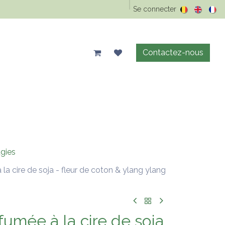
Epicerie Vrac
Animaux
Maison & entretien
Se connecter
Précos d'été
Contactez-nous
gies
la cire de soja - fleur de coton & ylang ylang
umée à la cire de soja