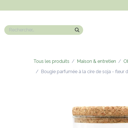
Se rendre au contenu
Nos marques
Epicerie sucrée
Epicerie salé
Boissons
Tous les produits
Maison & entretien
Ob
Bougie parfumée à la cire de soja - fleur