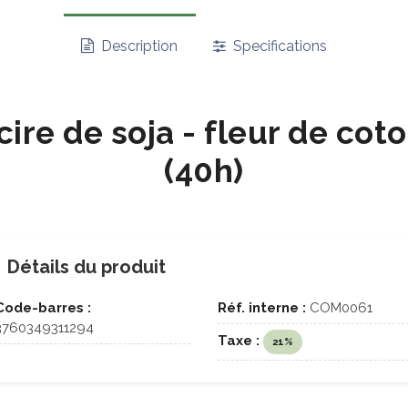
Description
Specifications
ire de soja - fleur de coto
(40h)
Détails du produit
Code-barres :
Réf. interne :
COM0061
3760349311294
Taxe :
21%