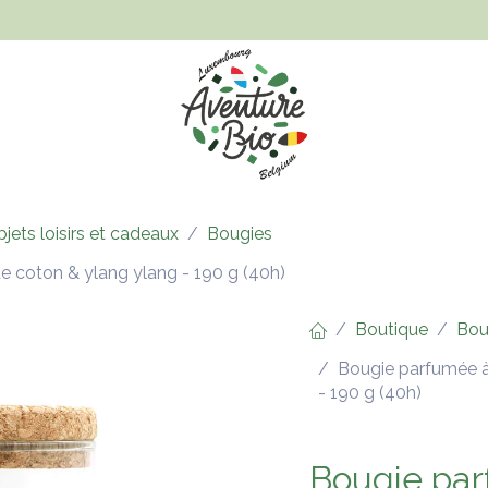
Hygiène et beauté
Santé, bien-être et bébé
Vêtements
jets loisirs et cadeaux
Bougies
 de coton & ylang ylang - 190 g (40h)
Boutique
Bou
Bougie parfumée à 
- 190 g (40h)
Bougie parf